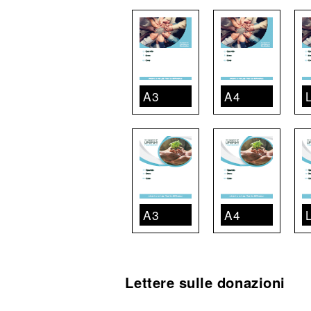
A3
A4
A3
A4
Lettere sulle donazioni