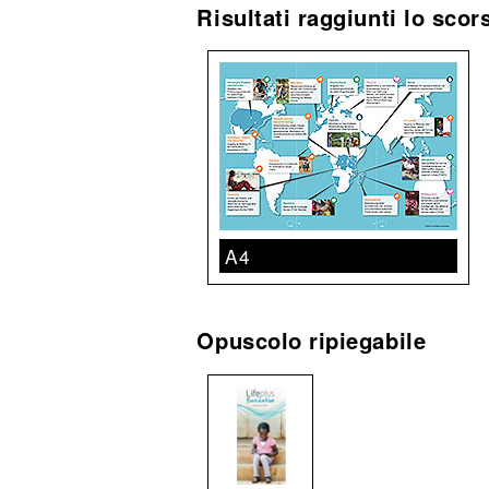
Risultati raggiunti lo sco
A4
Opuscolo ripiegabile