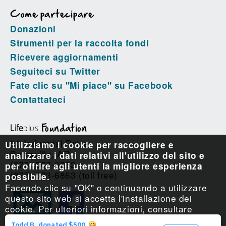
Come partecipare
Donazioni
Strumenti per la raccolta fondi
Ricevere aggiornamenti
Seguiteci su Twitter
Fate clic su "Mi piace" su Facebook
Contattateci
Life
plus
Foundation
50 Industrial Drive
Utilizziamo i cookie per raccogliere e
Batesville, AR
analizzare i dati relativi all'utilizzo del sito e
(870) 307-6262
per offrire agli utenti la migliore esperienza
(877) 573-6863 (toll free)
possibile.
Facendo clic su "OK" o continuando a utilizzare
questo sito web si accetta l'installazione dei
cookie. Per ulteriori informazioni, consultare
l'
.
Informativa sull'uso dei cookie