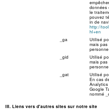
empêcher
données c
le traite
pouvez té
in de navi
http://to
hl+en
_ga
Utilisé po
mais pas 
personnel
_gid
Utilisé po
mais pas 
personnel
_gat
Utilisé p
En cas d
Analytics
Google T
nommé _
III. Liens vers d'autres sites sur notre site