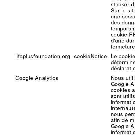
stocker d
Sur le sit
une sessi
des donné
temporair
cookie P
d'une duré
fermeture
lifeplusfoundation.org
cookieNotice
Le cooki
détermine
déclarati
Google Analytics
Nous util
Google An
cookies a
sont util
informati
internaute
nous perm
afin de m
Google An
informat